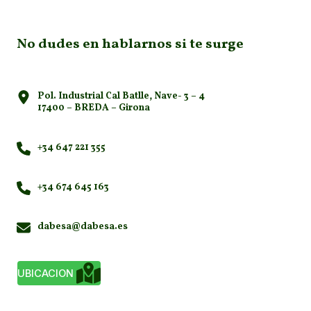
No dudes en hablarnos si te surge
Pol. Industrial Cal Batlle, Nave- 3 – 4
17400 – BREDA – Girona
+34 647 221 355
+34 674 645 163
dabesa@dabesa.es
UBICACION